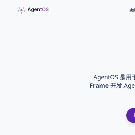
Agent
OS
功
AgentOS
AgentOS 是
Frame
开发,Ag