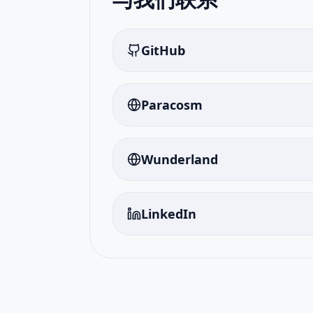
GitHub
Paracosm
Wunderland
LinkedIn