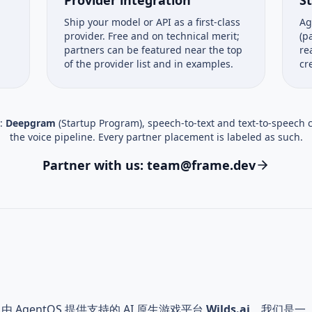
Ship your model or API as a first-class
Ag
provider. Free and on technical merit;
(p
partners can be featured near the top
re
of the provider list and in examples.
cr
:
Deepgram
(Startup Program), speech-to-text and text-to-speech 
the voice pipeline. Every partner placement is labeled as such.
Partner with us:
team@frame.dev
AgentOS 提供支持的 AI 原生游戏平台
Wilds.ai
。我们是一