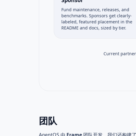
Fund maintenance, releases, and
benchmarks. Sponsors get clearly-
labeled, featured placement in the
README and docs, sized by tier.
Current partner
团队
AgentOS 由
Frame
团队开发。我们还构建了由 