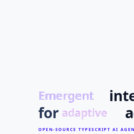
int
Emergent
for
a
adaptive
OPEN-SOURCE TYPESCRIPT AI AG