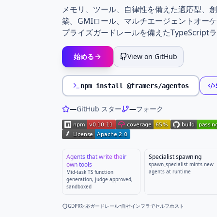
AgentOS is an open-source TypeScript AI a
メモリ、ツール、自律性を備えた適応型、創
築。GMIロール、マルチエージェントオー
プライズガードレールを備えたTypeScript
始める
View on GitHub
npm install @framers/agentos
—
GitHub スター
—
フォーク
Agents that write their
Specialist spawning
own tools
spawn_specialist mints new
agents at runtime
Mid-task TS function
generation, judge-approved,
sandboxed
GDPR対応ガードレール
•
自社インフラでセルフホスト