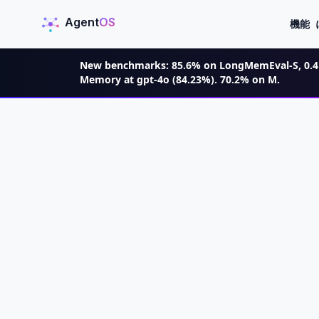
Agent
OS
機能
AgentOS
New benchmarks: 85.6% on LongMemEval-S, 0.4 
Memory at gpt-4o (84.23%). 70.2% on M.