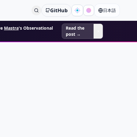
GitHub
日本語
ve
Mastra
's Observational
Read the
×
post →