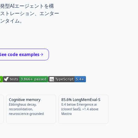
gent framework for building production-ready autonomous a
発型AIエージェントを構
ケストレーション、エンター
ランタイム。
See code examples
Cognitive memory
85.6% LongMemEval-S
Ebbinghaus decay,
0.4 below Emergence.ai
reconsolidation,
(closed SaaS), +1.4 above
neuroscience-grounded
Mastra