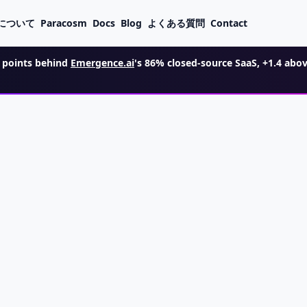
について
Paracosm
Docs
Blog
よくある質問
Contact
points behind
Emergence.ai
's 86% closed-source SaaS, +1.4 abo